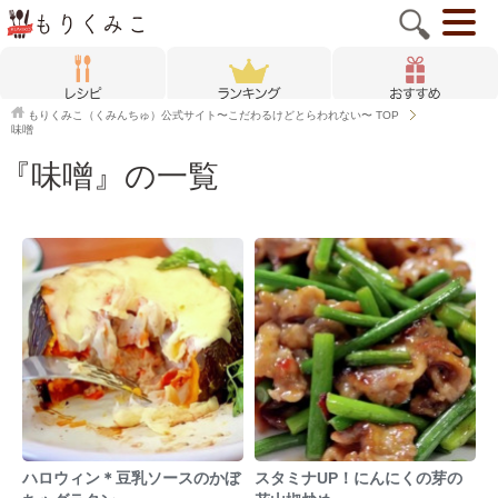
もりくみこ（くみんちゅ）公式サイト〜こだわるけどとらわれない〜
TOP
味噌
『味噌』の一覧
ハロウィン＊豆乳ソースのかぼ
スタミナUP！にんにくの芽の