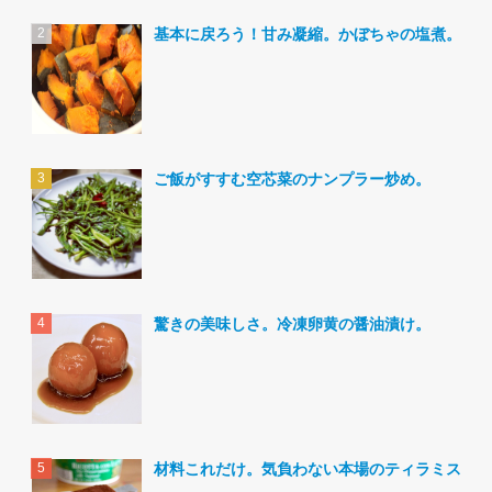
基本に戻ろう！甘み凝縮。かぼちゃの塩煮。
ご飯がすすむ空芯菜のナンプラー炒め。
驚きの美味しさ。冷凍卵黄の醤油漬け。
材料これだけ。気負わない本場のティラミス。