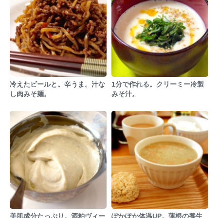
冷えたビールと。辛うま。汁な
1分で作れる。クリーミー冷製
し肉みそ麺。
みそ汁。
美肌成分たっぷり。酒粕ヴィー
ぽかぽか体温UP。蓮根の養生