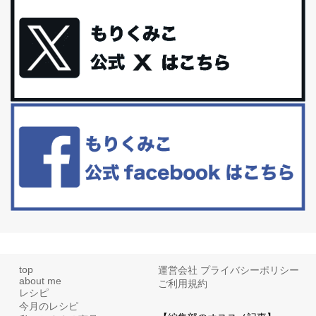
体に優しい、私のふるさと納税５選。
今回は、最近毎回定期的に購入している「楽天ふるさと納税」の返
礼品トップ５を紹介します。今までいろ...
更年期を穏やかに乗りきるために今できる５つのこと。
アラフィフからの体と心の整え方。 私も気づけばアラフィフ、これ
といった更年期症状はまだ...
白髪・美容・免疫力、現代人に足りないのは海藻！
たまに食べたくなる組み合わせ、海苔の佃煮＆チーズトーストにオ
リーブオイルorごま油をたらす。&n...
top
運営会社
プライバシーポリシー
about me
ご利用規約
レシピ
今月のレシピ