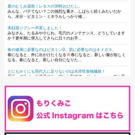
夏のむくみ退散！レタスの30秒おひたし。
みんな、バテてない？この強烈な暑さ…しばらく続くみたいだか
ら、水分・ビタミン・ミネラルしっかり補...
美顔器ジプシー卒業しました！
みなさん、たるみや小じわ、毛穴のメンテナンス、どうしています
か？更年期に突入してさらに日々のお手...
春の健康に必要なのはビタミンD。肌に必要なのはオメガ３。
春になると、外に出かけたくなる
春になると、新しい服が欲しく
なる。春になると、新しい自分になりた...
とにもかくにも現代人に足りないのは水溶性食物繊維！
最近、グラノーラ迷子になっていた私です。が、と〜〜〜っても美
味しくて栄養たっぷりのグラノーラを発...
腸活は「食事」だけだと思っていませんか？私の腸活完全版！
腸内環境を整えることは、健康維持の中でいっちばん大事！だと私
は思っています。 ヒトの免...
iHerb特大セール終了間近！みんな何買う？
最近お風呂上がりの炭酸水をシリカシリカにしているんだけど確か
に髪と爪が丈夫になった気がする。炭酸...