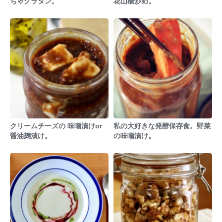
ちゃグラタン。
花山椒炒め。
クリームチーズの 味噌漬けor
私の大好きな発酵保存食。野菜
醤油麹漬け。
の味噌漬け。