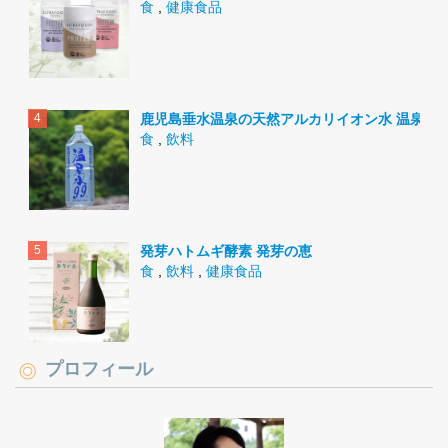
食
,
健康食品
鹿児島垂水温泉の天然アルカリイオン水 温泉水9
食
,
飲料
発芽ハトムギ酵素 発芽の恵
食
,
飲料
,
健康食品
プロフィール