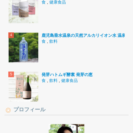
食
,
健康食品
鹿児島垂水温泉の天然アルカリイオン水 温泉水9
食
,
飲料
発芽ハトムギ酵素 発芽の恵
食
,
飲料
,
健康食品
プロフィール