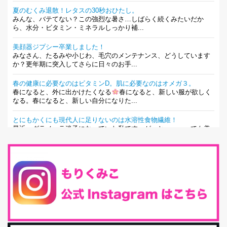
夏のむくみ退散！レタスの30秒おひたし。
みんな、バテてない？この強烈な暑さ…しばらく続くみたいだか
ら、水分・ビタミン・ミネラルしっかり補...
美顔器ジプシー卒業しました！
みなさん、たるみや小じわ、毛穴のメンテナンス、どうしています
か？更年期に突入してさらに日々のお手...
春の健康に必要なのはビタミンD。肌に必要なのはオメガ３。
春になると、外に出かけたくなる
春になると、新しい服が欲しく
なる。春になると、新しい自分になりた...
とにもかくにも現代人に足りないのは水溶性食物繊維！
最近、グラノーラ迷子になっていた私です。が、と〜〜〜っても美
味しくて栄養たっぷりのグラノーラを発...
腸活は「食事」だけだと思っていませんか？私の腸活完全版！
腸内環境を整えることは、健康維持の中でいっちばん大事！だと私
は思っています。 ヒトの免...
iHerb特大セール終了間近！みんな何買う？
最近お風呂上がりの炭酸水をシリカシリカにしているんだけど確か
に髪と爪が丈夫になった気がする。炭酸...