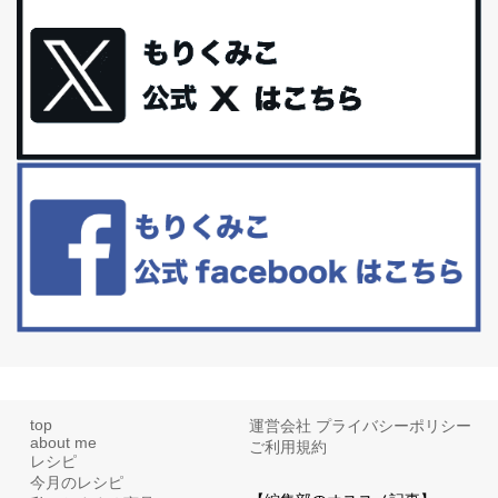
体に優しい、私のふるさと納税５選。
今回は、最近毎回定期的に購入している「楽天ふるさと納税」の返
礼品トップ５を紹介します。今までいろ...
更年期を穏やかに乗りきるために今できる５つのこと。
アラフィフからの体と心の整え方。 私も気づけばアラフィフ、これ
といった更年期症状はまだ...
白髪・美容・免疫力、現代人に足りないのは海藻！
たまに食べたくなる組み合わせ、海苔の佃煮＆チーズトーストにオ
リーブオイルorごま油をたらす。&n...
top
運営会社
プライバシーポリシー
about me
ご利用規約
レシピ
今月のレシピ