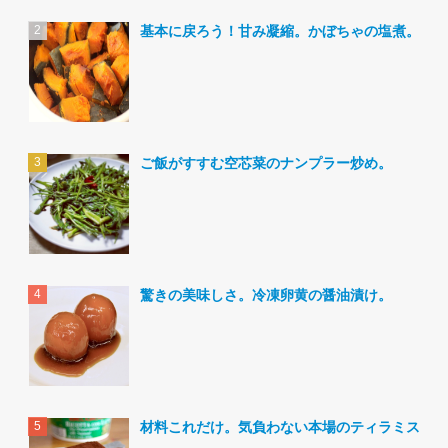
基本に戻ろう！甘み凝縮。かぼちゃの塩煮。
ご飯がすすむ空芯菜のナンプラー炒め。
驚きの美味しさ。冷凍卵黄の醤油漬け。
材料これだけ。気負わない本場のティラミス。