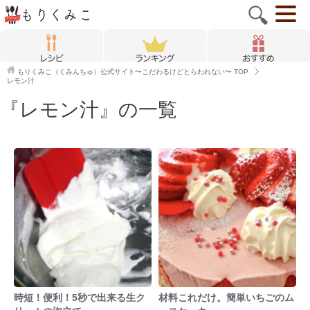
もりくみこ（くみんちゅ）公式サイト〜こだわるけどとらわれない〜
TOP
レモン汁
『レモン汁』の一覧
時短！便利！5秒で出来る生ク
材料これだけ。簡単いちごのム