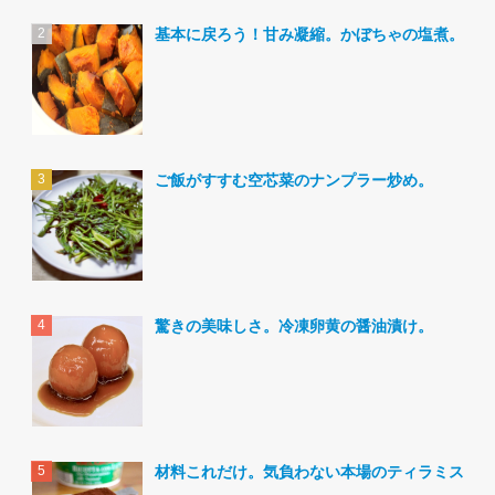
基本に戻ろう！甘み凝縮。かぼちゃの塩煮。
ご飯がすすむ空芯菜のナンプラー炒め。
驚きの美味しさ。冷凍卵黄の醤油漬け。
材料これだけ。気負わない本場のティラミス。