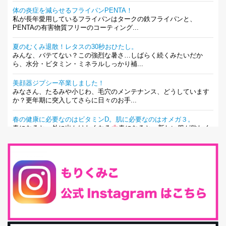
体の炎症を減らせるフライパンPENTA！
私が長年愛用しているフライパンはタークの鉄フライパンと、
PENTAの有害物質フリーのコーティング...
夏のむくみ退散！レタスの30秒おひたし。
みんな、バテてない？この強烈な暑さ…しばらく続くみたいだか
ら、水分・ビタミン・ミネラルしっかり補...
美顔器ジプシー卒業しました！
みなさん、たるみや小じわ、毛穴のメンテナンス、どうしています
か？更年期に突入してさらに日々のお手...
春の健康に必要なのはビタミンD。肌に必要なのはオメガ３。
春になると、外に出かけたくなる
春になると、新しい服が欲しく
なる。春になると、新しい自分になりた...
とにもかくにも現代人に足りないのは水溶性食物繊維！
最近、グラノーラ迷子になっていた私です。が、と〜〜〜っても美
味しくて栄養たっぷりのグラノーラを発...
腸活は「食事」だけだと思っていませんか？私の腸活完全版！
腸内環境を整えることは、健康維持の中でいっちばん大事！だと私
は思っています。 ヒトの免...