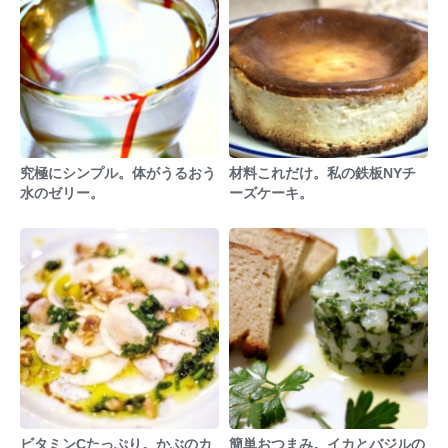
究極にシンプル。体がうるおう
材料これだけ。私の鉄板NYチ
水のゼリー。
ーズケーキ。
ビタミンCたっぷり。かぶのカ
簡単おつまみ。イカとバジルの