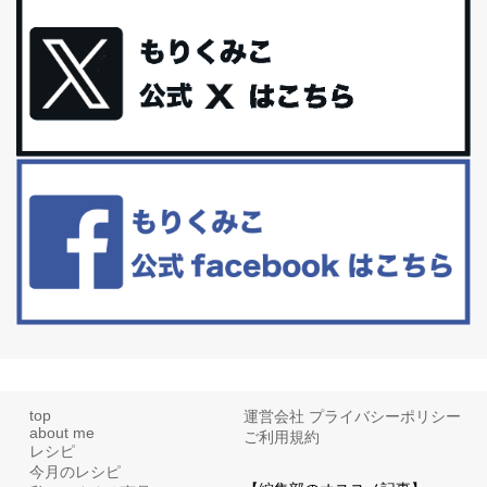
iHerb特大セール終了間近！みんな何買う？
最近お風呂上がりの炭酸水をシリカシリカにしているんだけど確か
に髪と爪が丈夫になった気がする。炭酸...
体に優しい、私のふるさと納税５選。
今回は、最近毎回定期的に購入している「楽天ふるさと納税」の返
礼品トップ５を紹介します。今までいろ...
更年期を穏やかに乗りきるために今できる５つのこと。
アラフィフからの体と心の整え方。 私も気づけばアラフィフ、これ
といった更年期症状はまだ...
top
運営会社
プライバシーポリシー
about me
ご利用規約
レシピ
今月のレシピ