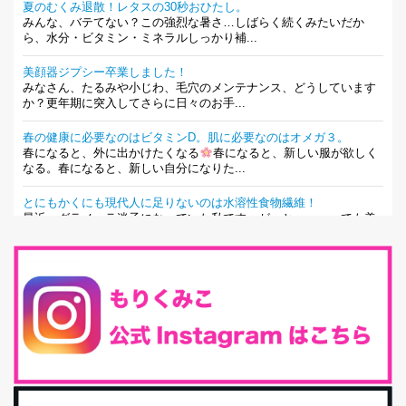
夏のむくみ退散！レタスの30秒おひたし。
みんな、バテてない？この強烈な暑さ…しばらく続くみたいだか
ら、水分・ビタミン・ミネラルしっかり補...
美顔器ジプシー卒業しました！
みなさん、たるみや小じわ、毛穴のメンテナンス、どうしています
か？更年期に突入してさらに日々のお手...
春の健康に必要なのはビタミンD。肌に必要なのはオメガ３。
春になると、外に出かけたくなる
春になると、新しい服が欲しく
なる。春になると、新しい自分になりた...
とにもかくにも現代人に足りないのは水溶性食物繊維！
最近、グラノーラ迷子になっていた私です。が、と〜〜〜っても美
味しくて栄養たっぷりのグラノーラを発...
腸活は「食事」だけだと思っていませんか？私の腸活完全版！
腸内環境を整えることは、健康維持の中でいっちばん大事！だと私
は思っています。 ヒトの免...
iHerb特大セール終了間近！みんな何買う？
最近お風呂上がりの炭酸水をシリカシリカにしているんだけど確か
に髪と爪が丈夫になった気がする。炭酸...
体に優しい、私のふるさと納税５選。