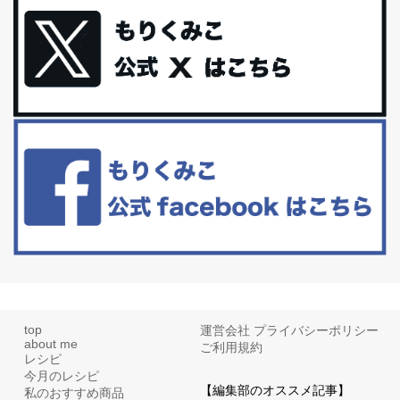
今回は、最近毎回定期的に購入している「楽天ふるさと納税」の返
礼品トップ５を紹介します。今までいろ...
更年期を穏やかに乗りきるために今できる５つのこと。
アラフィフからの体と心の整え方。 私も気づけばアラフィフ、これ
といった更年期症状はまだ...
白髪・美容・免疫力、現代人に足りないのは海藻！
たまに食べたくなる組み合わせ、海苔の佃煮＆チーズトーストにオ
リーブオイルorごま油をたらす。&n...
top
運営会社
プライバシーポリシー
about me
ご利用規約
レシピ
今月のレシピ
【編集部のオススメ記事】
私のおすすめ商品