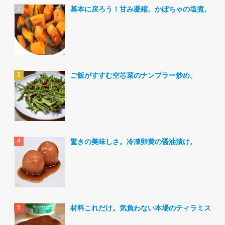
基本に戻ろう！甘み凝縮。かぼちゃの塩煮。
ご飯がすすむ空芯菜のナンプラー炒め。
驚きの美味しさ。冷凍卵黄の醤油漬け。
材料これだけ。気負わない本場のティラミス。