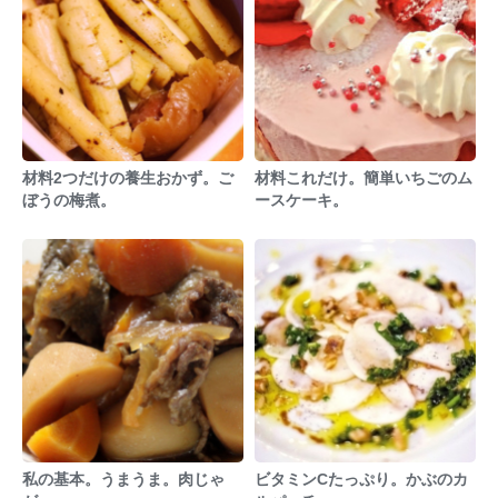
材料2つだけの養生おかず。ご
材料これだけ。簡単いちごのム
ぼうの梅煮。
ースケーキ。
私の基本。うまうま。肉じゃ
ビタミンCたっぷり。かぶのカ