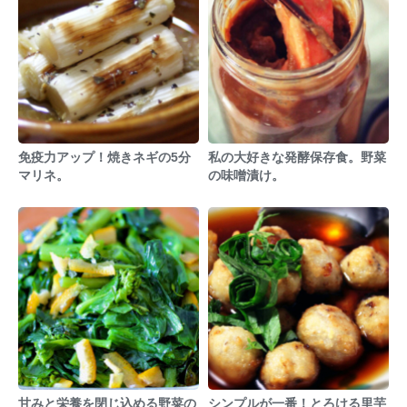
免疫力アップ！焼きネギの5分
私の大好きな発酵保存食。野菜
マリネ。
の味噌漬け。
甘みと栄養を閉じ込める野菜の
シンプルが一番！とろける里芋