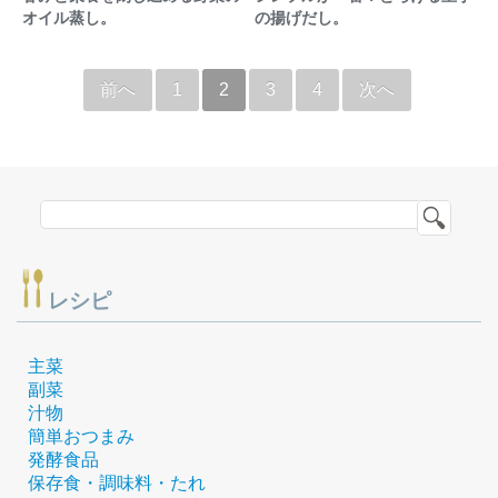
オイル蒸し。
の揚げだし。
前へ
1
2
3
4
次へ
レシピ
主菜
副菜
汁物
簡単おつまみ
発酵食品
保存食・調味料・たれ