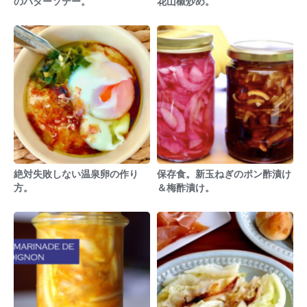
のバターソテー。
花山椒炒め。
絶対失敗しない温泉卵の作り
保存食。新玉ねぎのポン酢漬け
方。
＆梅酢漬け。