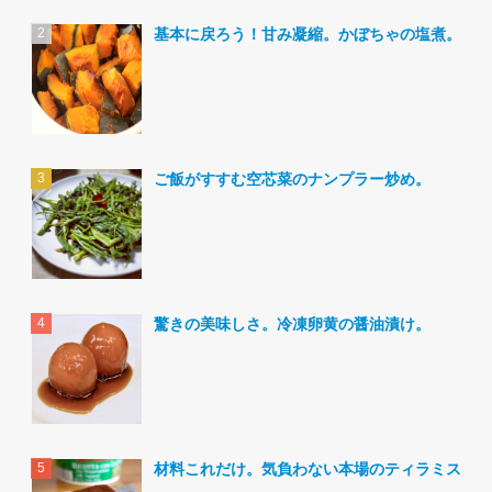
基本に戻ろう！甘み凝縮。かぼちゃの塩煮。
ご飯がすすむ空芯菜のナンプラー炒め。
驚きの美味しさ。冷凍卵黄の醤油漬け。
材料これだけ。気負わない本場のティラミス。