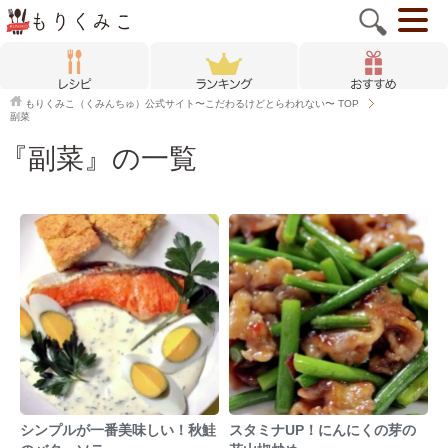
もりくみこ（くみんちゅ）公式サイト〜こだわるけどとらわれない〜
TOP
副菜
『副菜』の一覧
シンプルが一番美味しい！秋鮭
スタミナUP！にんにくの芽の