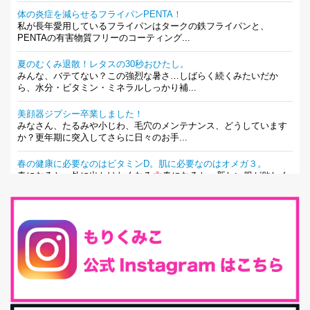
体の炎症を減らせるフライパンPENTA！
私が長年愛用しているフライパンはタークの鉄フライパンと、
PENTAの有害物質フリーのコーティング...
夏のむくみ退散！レタスの30秒おひたし。
みんな、バテてない？この強烈な暑さ…しばらく続くみたいだか
ら、水分・ビタミン・ミネラルしっかり補...
美顔器ジプシー卒業しました！
みなさん、たるみや小じわ、毛穴のメンテナンス、どうしています
か？更年期に突入してさらに日々のお手...
春の健康に必要なのはビタミンD。肌に必要なのはオメガ３。
春になると、外に出かけたくなる
春になると、新しい服が欲しく
なる。春になると、新しい自分になりた...
とにもかくにも現代人に足りないのは水溶性食物繊維！
最近、グラノーラ迷子になっていた私です。が、と〜〜〜っても美
味しくて栄養たっぷりのグラノーラを発...
腸活は「食事」だけだと思っていませんか？私の腸活完全版！
腸内環境を整えることは、健康維持の中でいっちばん大事！だと私
は思っています。 ヒトの免...