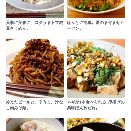
美肌に美腸に、コクうまトマ納
ほんとに簡単。夏のまぜまぜビ
豆そうめん。
ーフン。
冷えたビールと。辛うま。汁な
ネギが1本食べられる､厚揚げの
し肉みそ麺。
薬味ぽん酢だれ｡