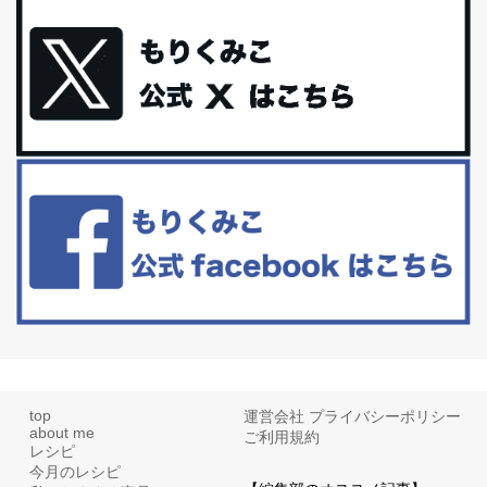
体に優しい、私のふるさと納税５選。
今回は、最近毎回定期的に購入している「楽天ふるさと納税」の返
礼品トップ５を紹介します。今までいろ...
更年期を穏やかに乗りきるために今できる５つのこと。
アラフィフからの体と心の整え方。 私も気づけばアラフィフ、これ
といった更年期症状はまだ...
白髪・美容・免疫力、現代人に足りないのは海藻！
たまに食べたくなる組み合わせ、海苔の佃煮＆チーズトーストにオ
リーブオイルorごま油をたらす。&n...
top
運営会社
プライバシーポリシー
about me
ご利用規約
レシピ
今月のレシピ