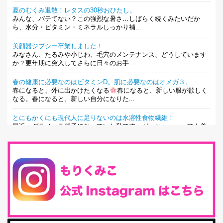
夏のむくみ退散！レタスの30秒おひたし。
みんな、バテてない？この強烈な暑さ…しばらく続くみたいだか
ら、水分・ビタミン・ミネラルしっかり補...
美顔器ジプシー卒業しました！
みなさん、たるみや小じわ、毛穴のメンテナンス、どうしています
か？更年期に突入してさらに日々のお手...
春の健康に必要なのはビタミンD。肌に必要なのはオメガ３。
春になると、外に出かけたくなる
春になると、新しい服が欲しく
なる。春になると、新しい自分になりた...
とにもかくにも現代人に足りないのは水溶性食物繊維！
最近、グラノーラ迷子になっていた私です。が、と〜〜〜っても美
味しくて栄養たっぷりのグラノーラを発...
腸活は「食事」だけだと思っていませんか？私の腸活完全版！
腸内環境を整えることは、健康維持の中でいっちばん大事！だと私
は思っています。 ヒトの免...
iHerb特大セール終了間近！みんな何買う？
最近お風呂上がりの炭酸水をシリカシリカにしているんだけど確か
に髪と爪が丈夫になった気がする。炭酸...