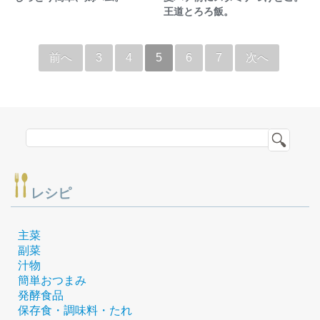
王道とろろ飯。
前へ
3
4
5
6
7
次へ
レシピ
主菜
副菜
汁物
簡単おつまみ
発酵食品
保存食・調味料・たれ