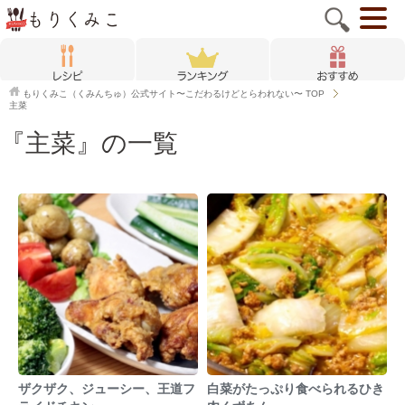
もりくみこ（くみんちゅ）公式サイト〜こだわるけどとらわれない〜
TOP
主菜
『主菜』の一覧
ザクザク、ジューシー、王道フ
白菜がたっぷり食べられるひき