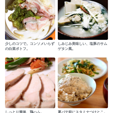
少しのコツで。コンソメいらず
しみじみ美味しい、塩豚のサム
の白菜ポトフ。
ゲタン風。
しっとり簡単、鶏ハム。
夏バテ前にスタミナつけとこ。