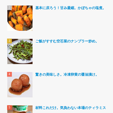
基本に戻ろう！甘み凝縮。かぼちゃの塩煮。
ご飯がすすむ空芯菜のナンプラー炒め。
驚きの美味しさ。冷凍卵黄の醤油漬け。
材料これだけ。気負わない本場のティラミス。