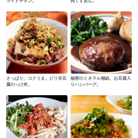
ライドチキン。
肉くずあん。
さっぱり、コクうま。ピリ辛豆
秘密のミネラル補給。お豆腐入
腐のっけ丼。
りハンバーグ。