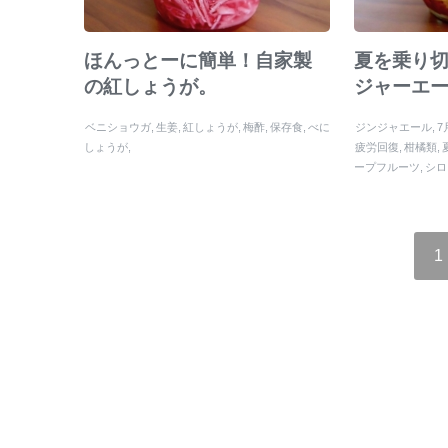
ほんっとーに簡単！自家製
夏を乗り
の紅しょうが。
ジャーエ
ベニショウガ
生姜
紅しょうが
梅酢
保存食
べに
ジンジャエール
7
しょうが
疲労回復
柑橘類
ープフルーツ
シロ
ーブ
代謝
ハチミ
ン
夏
自家製
9月
1