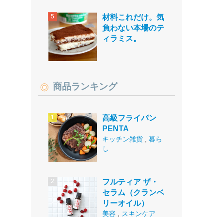
材料これだけ。気
負わない本場のテ
ィラミス。
商品ランキング
高級フライパン
PENTA
キッチン雑貨
,
暮ら
し
フルティア ザ・
セラム（クランベ
リーオイル）
美容
,
スキンケア