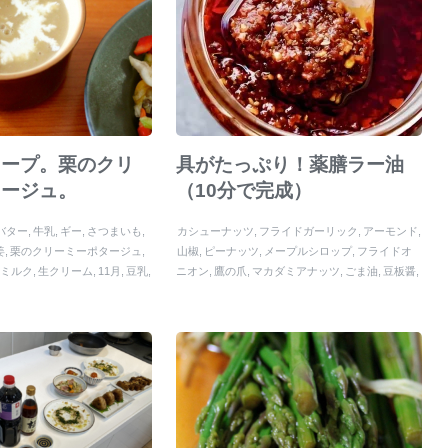
スープ。栗のクリ
具がたっぷり！薬膳ラー油
タージュ。
（10分で完成）
バター
牛乳
ギー
さつまいも
カシューナッツ
フライドガーリック
アーモンド
姜
栗のクリーミーポタージュ
山椒
ピーナッツ
メープルシロップ
フライドオ
ドミルク
生クリーム
11月
豆乳
ニオン
鷹の爪
マカダミアナッツ
ごま油
豆板醤
きび砂糖
桜えび
生姜
ラー油
塩
食べるナッツラ
ー油
醤油
食べるラー油
にんにく
たべるらーゆ
ナッツ