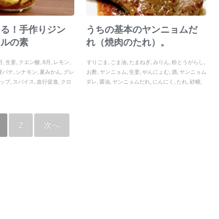
切る！手作りジン
うちの基本のヤンニョムだ
ールの素
れ（焼肉のたれ）。
月
生姜
クエン酸
8月
レモン
すりごま
ごま油
たまねぎ
みりん
粉とうがらし
夏バテ
シナモン
夏みかん
グレ
お酢
ヤンニョム
生姜
やんにょむ
酒
ヤンニョム
ップ
スパイス
血行促進
クロ
ダレ
醤油
ヤンニョムだれ
にんにく
たれ
砂糖
ツ
ジンジャーエール
カルダモ
蜂蜜
コチュジャン
2
次へ