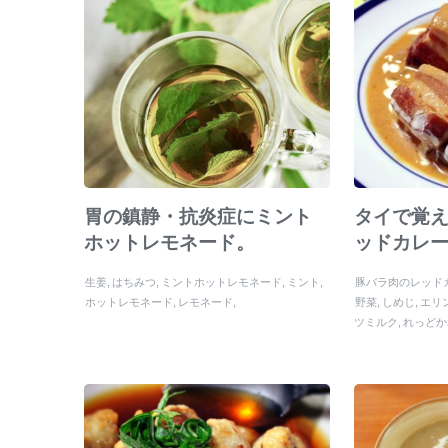
胃の鎮静・抗炎症にミント
タイで覚え
ホットレモネード。
ッドカレ
生姜
はちみつ
ミントホットレモネード
ミント
豚バラ肉のレッド
ホットレモネード
レモネード
野菜
しめじ
エリ
ツミルク
れっどか
ー
カレー
酒
レモ
マックルー
父の日
ナンプラー
タマ
ツオイル