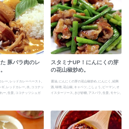
た 豚バラ肉のレ
スタミナUP！にんにくの芽
ー。
の花山椒炒め。
カレー
レッドカレーペースト
醤油
にんにくの芽の花山椒炒め
にんにく
紹興
ンギ
レッドカレー
水
ココナッ
酒
味噌
花山椒
キャベツ
こしょう
ピーマン
オ
れー
生姜
ココナッツシュガ
イスターソース
きび砂糖
アスパラ
生姜
モヤシ
ングラス
かれー
トマト
パイ
塩
長ネギ
酒
山椒
ニンニク
ジャガイモ
母の日
ネギ
豚バラ
ショウガ
ココナッ