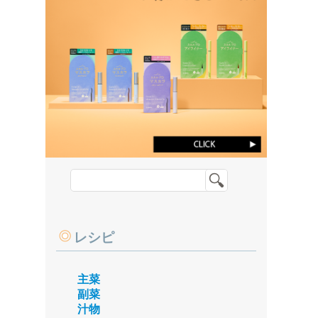
レシピ
主菜
副菜
汁物