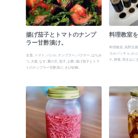
揚げ茄子とトマトのナンプ
料理教室
ラー甘酢漬け。
料理教室
高野豆
カルパッチョ
か
生姜
トマト
バジル
ナンプラー
パクチー
はちみ
ナ
卵黄
焼きおに
つ
大葉
なす
鷹の爪
茄子
お酢
揚げ茄子とトマ
トのナンプラー甘酢漬け
きび砂糖