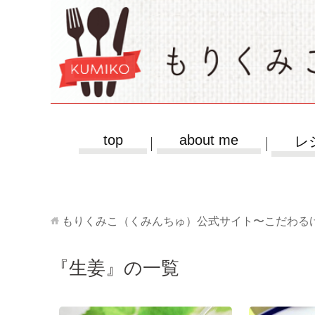
top
about me
レ
もりくみこ（くみんちゅ）公式サイト〜こだわる
『生姜』の一覧