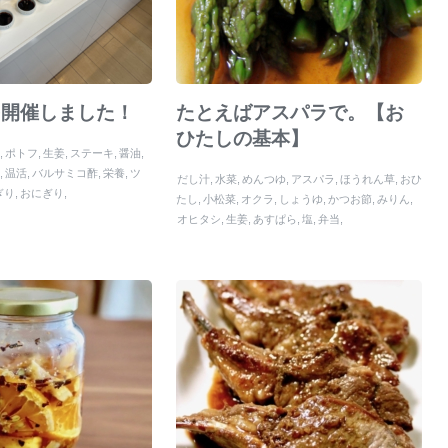
を開催しました！
たとえばアスパラで。【お
ひたしの基本】
腐
ポトフ
生姜
ステーキ
醤油
ぶ
温活
バルサミコ酢
栄養
ツ
だし汁
水菜
めんつゆ
アスパラ
ほうれん草
おひ
ぎり
おにぎり
たし
小松菜
オクラ
しょうゆ
かつお節
みりん
オヒタシ
生姜
あすぱら
塩
弁当