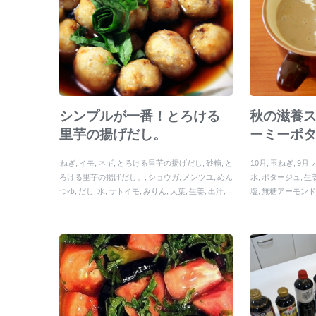
シンプルが一番！とろける
秋の滋養
里芋の揚げだし。
ーミーポ
ねぎ
イモ
ネギ
とろける里芋の揚げだし
砂糖
と
10月
玉ねぎ
9月
ろける里芋の揚げだし。
ショウガ
メンツユ
めん
水
ポタージュ
生
つゆ
だし
水
サトイモ
みりん
大葉
生姜
出汁
塩
無糖アーモン
里芋
いも
大根
芋
しょうが
さといも
秋
自然塩