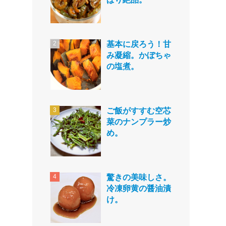
基本に戻ろう！甘
み凝縮。かぼちゃ
の塩煮。
ご飯がすすむ空芯
菜のナンプラー炒
め。
驚きの美味しさ。
冷凍卵黄の醤油漬
け。